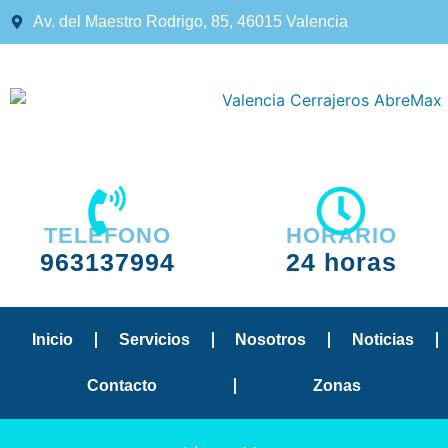
Av. del Maestro Rodrigo, 85, 46015 Valencia
TELÉFONO
HORARIO
963137994
24 horas
Inicio
Servicios
Nosotros
Noticias
Contacto
Zonas