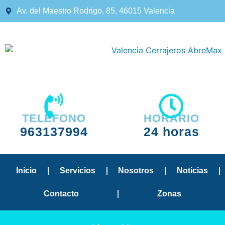
Av. del Maestro Rodrigo, 85, 46015 Valencia
TELÉFONO
HORARIO
963137994
24 horas
Inicio
Servicios
Nosotros
Noticias
Contacto
Zonas