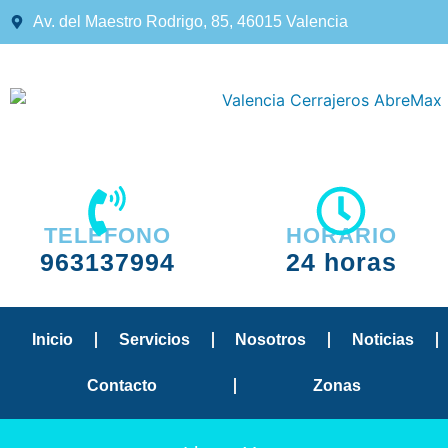
Av. del Maestro Rodrigo, 85, 46015 Valencia
TELÉFONO
HORARIO
963137994
24 horas
Inicio
Servicios
Nosotros
Noticias
Contacto
Zonas